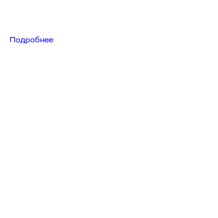
Подробнее
A8
Скоро в продаже