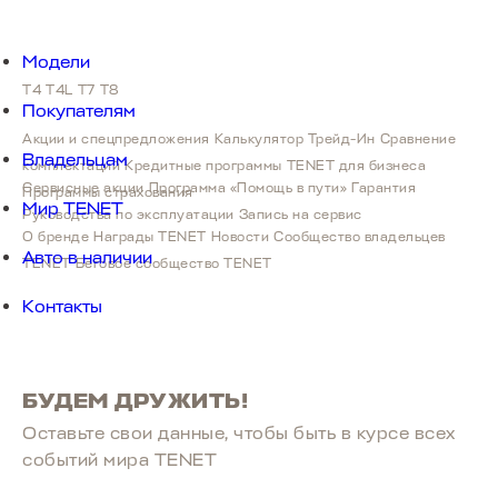
Модели
T4
T4
T4L
T7
T8
от 2 089 000 ₽
Покупателям
Акции и спецпредложения
Калькулятор Трейд-Ин
Сравнение
Владельцам
комплектаций
Кредитные программы
TENET для бизнеса
Сервисные акции
Программа «Помощь в пути»
Гарантия
Программы страхования
Мир TENET
Руководства по эксплуатации
Запись на сервис
Т4L
О бренде
Награды TENET
Новости
Сообщество владельцев
от 2 279 000 ₽
Авто в наличии
TENET
Беговое сообщество TENET
Контакты
БУДЕМ ДРУЖИТЬ!
Оставьте свои данные, чтобы быть в курcе всех
событий мира TENET