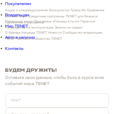
Покупателям
Акции и спецпредложения
Калькулятор Трейд-Ин
Сравнение
Владельцам
комплектаций
Кредитные программы
TENET для бизнеса
Сервисные акции
Программа «Помощь в пути»
Гарантия
Программы страхования
Мир TENET
Руководства по эксплуатации
Запись на сервис
О бренде
Награды TENET
Новости
Сообщество владельцев
Авто в наличии
TENET
Беговое сообщество TENET
Контакты
БУДЕМ ДРУЖИТЬ!
Оставьте свои данные, чтобы быть в курcе всех
событий мира TENET
Имя*