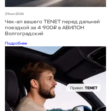
29июл2026
ПОИСК ПО САЙТУ
Чек‑ап вашего TENET перед дальней
поездкой за 4 900₽ в АВИЛОН
Волгоградский
МОДЕЛИ В НАЛИЧИИ
Подробнее