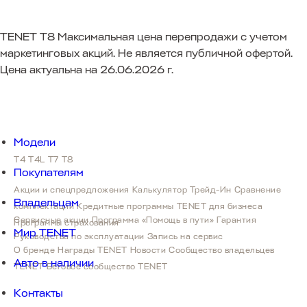
TENET T8
Максимальная цена перепродажи с учетом
маркетинговых акций. Не является публичной офертой.
Цена актуальна на 26.06.2026 г.
Модели
T4
T4L
T7
T8
Покупателям
Акции и спецпредложения
Калькулятор Трейд-Ин
Сравнение
Владельцам
комплектаций
Кредитные программы
TENET для бизнеса
Сервисные акции
Программа «Помощь в пути»
Гарантия
Программы страхования
Мир TENET
Руководства по эксплуатации
Запись на сервис
О бренде
Награды TENET
Новости
Сообщество владельцев
Авто в наличии
TENET
Беговое сообщество TENET
Контакты