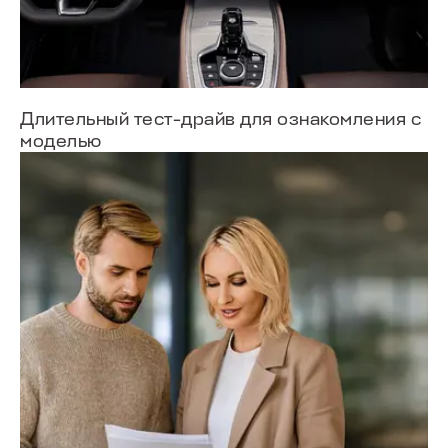
T8
Длительный тест-драйв для ознакомления с
от 2 999 000 ₽
моделью
T7