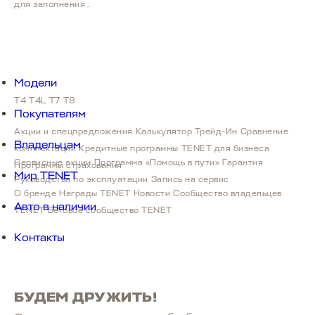
для заполнения.
Модели
T4
T4L
T7
T8
Покупателям
Акции и спецпредложения
Калькулятор Трейд-Ин
Сравнение
Владельцам
комплектаций
Кредитные программы
TENET для бизнеса
Сервисные акции
Программа «Помощь в пути»
Гарантия
Программы страхования
Мир TENET
Руководства по эксплуатации
Запись на сервис
О бренде
Награды TENET
Новости
Сообщество владельцев
Авто в наличии
TENET
Беговое сообщество TENET
Контакты
БУДЕМ ДРУЖИТЬ!