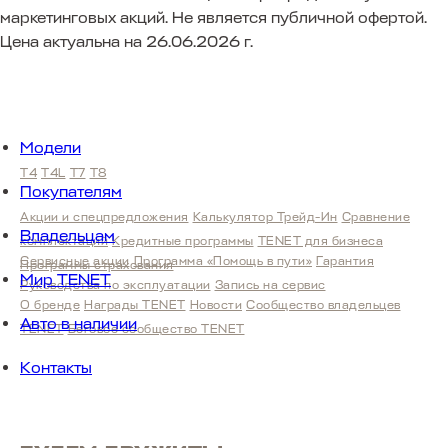
маркетинговых акций. Не является публичной офертой.
Цена актуальна на 26.06.2026 г.
Модели
T4
T4L
T7
T8
Покупателям
Акции и спецпредложения
Калькулятор Трейд-Ин
Сравнение
Владельцам
комплектаций
Кредитные программы
TENET для бизнеса
Сервисные акции
Программа «Помощь в пути»
Гарантия
Программы страхования
Мир TENET
Руководства по эксплуатации
Запись на сервис
О бренде
Награды TENET
Новости
Сообщество владельцев
Авто в наличии
TENET
Беговое сообщество TENET
Контакты