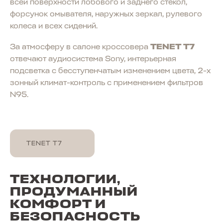
всей поверхности лобового и заднего стекол,
T8
форсунок омывателя, наружных зеркал, рулевого
от 2 999 000 ₽
колеса и всех сидений.
За атмосферу в салоне кроссовера
TENET T7
отвечают аудиосистема Sony, интерьерная
подсветка с бесступенчатым изменением цвета, 2-х
зонный климат-контроль с применением фильтров
N95.
TENET T7
T7
ТЕХНОЛОГИИ,
от 2 555 000 ₽
ПРОДУМАННЫЙ
КОМФОРТ И
БЕЗОПАСНОСТЬ