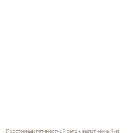
ПОИСК ПО САЙТУ
МОДЕЛИ В НАЛИЧИИ
Просторный пятиместный салон, выполненный из