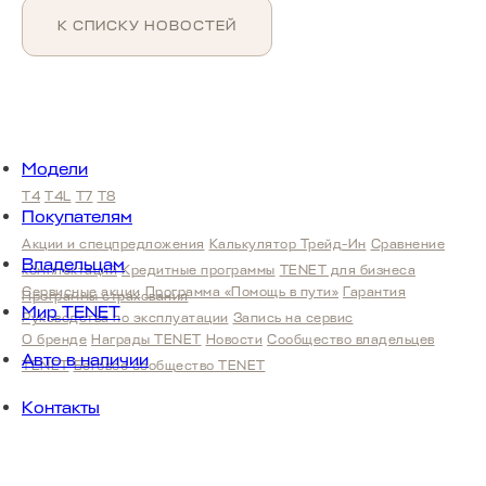
К СПИСКУ НОВОСТЕЙ
Модели
T4
T4L
T7
T8
Покупателям
Акции и спецпредложения
Калькулятор Трейд-Ин
Сравнение
Владельцам
комплектаций
Кредитные программы
TENET для бизнеса
Сервисные акции
Программа «Помощь в пути»
Гарантия
Программы страхования
Мир TENET
Руководства по эксплуатации
Запись на сервис
О бренде
Награды TENET
Новости
Сообщество владельцев
Авто в наличии
TENET
Беговое сообщество TENET
Контакты