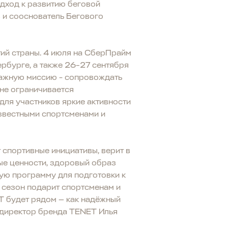
одход к развитию беговой
в и сооснователь Бегового
тий страны. 4 июля на СберПрайм
рбурге, а также 26–27 сентября
ажную миссию - сопровождать
 не ограничивается
для участников яркие активности
известными спортсменами и
 спортивные инициативы, верит в
ные ценности, здоровый образ
ую программу для подготовки к
 сезон подарит спортсменам и
T будет рядом — как надёжный
 директор бренда TENET Илья