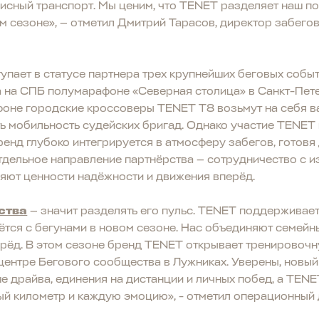
исный транспорт. Мы ценим, что TENET разделяет наш п
ом сезоне», — отметил Дмитрий Тарасов, директор забего
пает в статусе партнера трех крупнейших беговых собы
а на СПБ полумарафоне «Северная столица» в Санкт-Пете
оне городские кроссоверы TENET T8 возьмут на себя в
ь мобильность судейских бригад. Однако участие TENET
енд глубоко интегрируется в атмосферу забегов, готовя 
тдельное направление партнёрства — сотрудничество с 
яют ценности надёжности и движения вперёд.
ства
— значит разделять его пульс. TENET поддерживает
аётся с бегунами в новом сезоне. Нас объединяют семей
рёд. В этом сезоне бренд TENET открывает тренировочн
ентре Бегового сообщества в Лужниках. Уверены, новый
 драйва, единения на дистанции и личных побед, а TENE
ый километр и каждую эмоцию», - отметил операционный