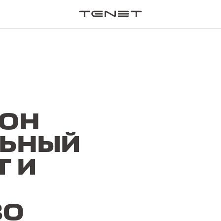
ЗОН
ЬНЫЙ
T И
ВО